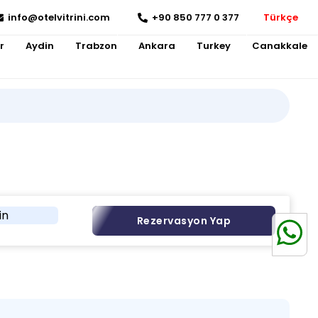
info@otelvitrini.com
+90 850 777 0 377
Türkçe
r
Aydin
Trabzon
Ankara
Turkey
Canakkale
in
Rezervasyon Yap