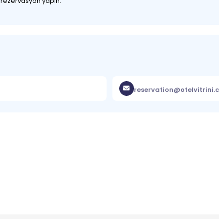
z rezervasyon yapın.
reservation@otelvitrini