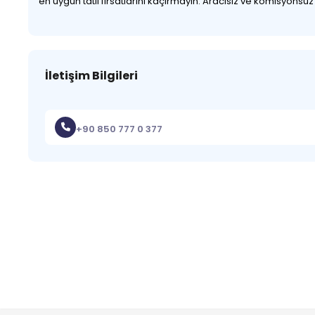
en uygun tatil fırsatlarını kaçırmayın. Aracısız ve komisyonsu
İletişim Bilgileri
+90 850 777 0 377