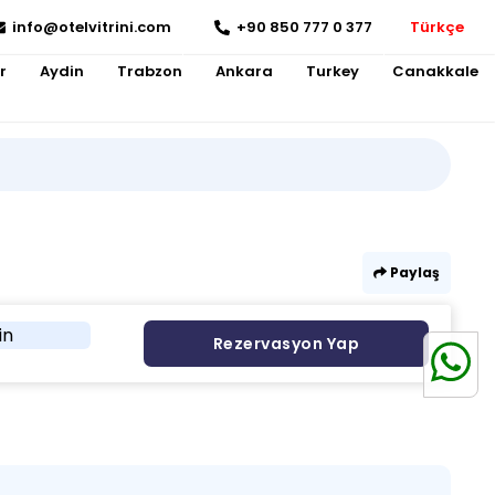
info@otelvitrini.com
+90 850 777 0 377
Türkçe
r
Aydin
Trabzon
Ankara
Turkey
Canakkale
Paylaş
in
Rezervasyon Yap