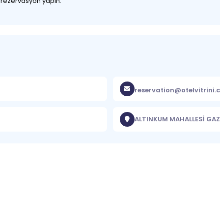
z rezervasyon yapın.
reservation@otelvitrini
ALTINKUM MAHALLESİ GAZ