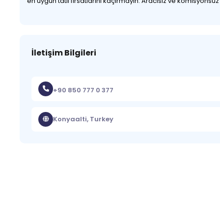
en uygun tatil fırsatlarını kaçırmayın. Aracısız ve komisyonsu
İletişim Bilgileri
+90 850 777 0 377
Konyaalti, Turkey