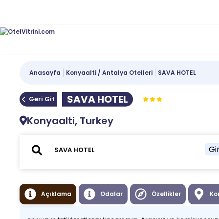
Anasayfa
Konyaalti / Antalya Otelleri
SAVA HOTEL
SAVA HOTEL
Geri Git
Konyaalti, Turkey
Gir
Açıklama
Odalar
Özellikler
Ko