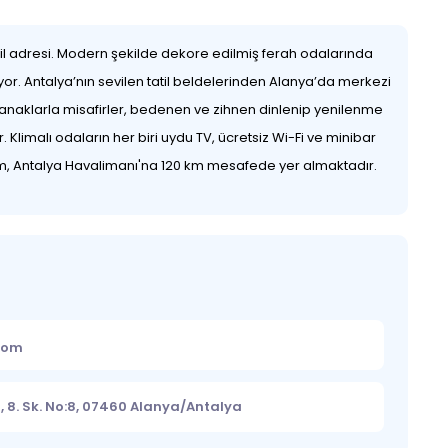
tatil adresi. Modern şekilde dekore edilmiş ferah odalarında
ıyor. Antalya’nın sevilen tatil beldelerinden Alanya’da merkezi
naklarla misafirler, bedenen ve zihnen dinlenip yenilenme
Klimalı odaların her biri uydu TV, ücretsiz Wi-Fi ve minibar
km, Antalya Havalimanı'na 120 km mesafede yer almaktadır.
.com
, 8. Sk. No:8, 07460 Alanya/Antalya