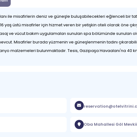
num
anı ile misafirlerin deniz ve güneşle buluşabilecekleri eğlenceli bir 
 yaş üstü misafirler için hizmet veren bir yetişkin oteli olarak öne çık
asaj ve vücut bakım uygulamaları sunulan spa bölümünde sunulan ola
evcut. Misafirler burada yüzmenin ve güneşlenmenin tadını çıkarabilir. 
 banyo malzemeleri bulunmaktadır. Tesis, Gazipaşa Havaalanı'na 40 
reservation@otelvitrini
Oba Mahallesi Göl Mevkii