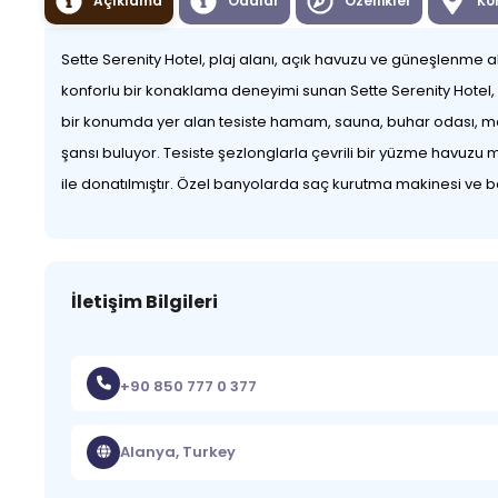
Açıklama
Odalar
Özellikler
Ko
Sette Serenity Hotel, plaj alanı, açık havuzu ve güneşlenme al
konforlu bir konaklama deneyimi sunan Sette Serenity Hotel, 16
bir konumda yer alan tesiste hamam, sauna, buhar odası, m
şansı buluyor. Tesiste şezlonglarla çevrili bir yüzme havuzu m
ile donatılmıştır. Özel banyolarda saç kurutma makinesi ve
İletişim Bilgileri
+90 850 777 0 377
Alanya, Turkey