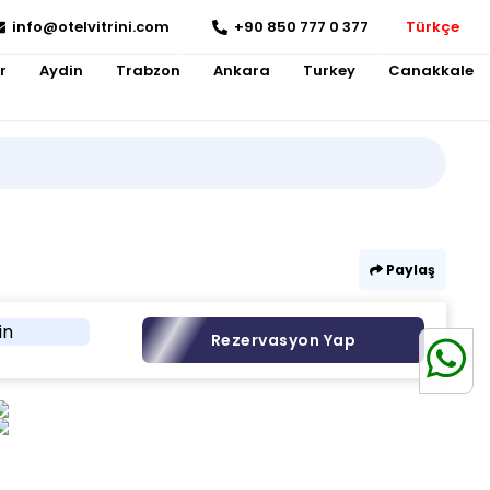
info@otelvitrini.com
+90 850 777 0 377
Türkçe
r
Aydin
Trabzon
Ankara
Turkey
Canakkale
Paylaş
in
Rezervasyon Yap