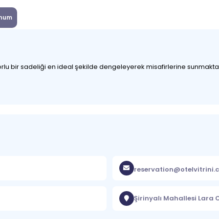
num
onforlu bir sadeliği en ideal şekilde dengeleyerek misafirlerine sunmak
reservation@otelvitrini
Şirinyalı Mahallesi Lara