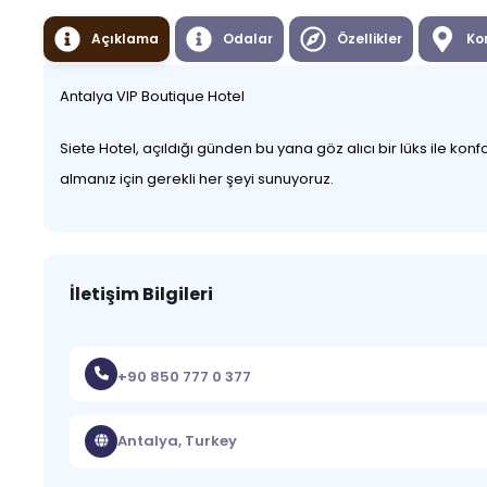
Açıklama
Odalar
Özellikler
Ko
Antalya VIP Boutique Hotel
Siete Hotel, açıldığı günden bu yana göz alıcı bir lüks ile k
almanız için gerekli her şeyi sunuyoruz.
İletişim Bilgileri
+90 850 777 0 377
Antalya, Turkey