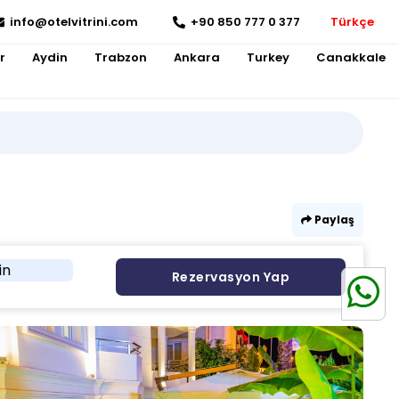
info@otelvitrini.com
+90 850 777 0 377
Türkçe
r
Aydin
Trabzon
Ankara
Turkey
Canakkale
Paylaş
in
Rezervasyon Yap