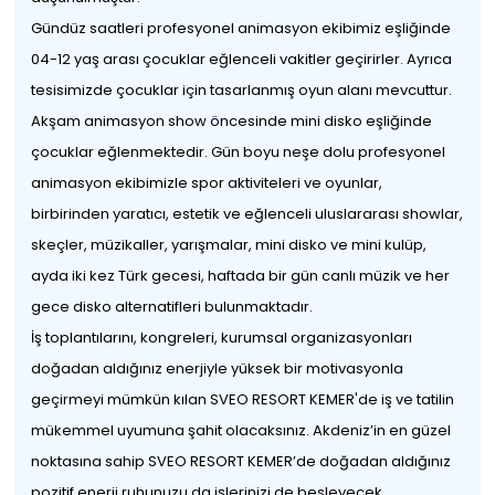
Gündüz saatleri profesyonel animasyon ekibimiz eşliğinde
04-12 yaş arası çocuklar eğlenceli vakitler geçirirler. Ayrıca
tesisimizde çocuklar için tasarlanmış oyun alanı mevcuttur.
Akşam animasyon show öncesinde mini disko eşliğinde
çocuklar eğlenmektedir. Gün boyu neşe dolu profesyonel
animasyon ekibimizle spor aktiviteleri ve oyunlar,
birbirinden yaratıcı, estetik ve eğlenceli uluslararası showlar,
skeçler, müzikaller, yarışmalar, mini disko ve mini kulüp,
ayda iki kez Türk gecesi, haftada bir gün canlı müzik ve her
gece disko alternatifleri bulunmaktadır.
İş toplantılarını, kongreleri, kurumsal organizasyonları
doğadan aldığınız enerjiyle yüksek bir motivasyonla
geçirmeyi mümkün kılan SVEO RESORT KEMER'de iş ve tatilin
mükemmel uyumuna şahit olacaksınız. Akdeniz’in en güzel
noktasına sahip SVEO RESORT KEMER’de doğadan aldığınız
pozitif enerji ruhunuzu da işlerinizi de besleyecek.