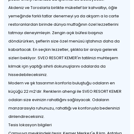
Akdeniz ve Toroslarla birlikte mükellef bir kahvaltıyı, öğle
yemeğinde farklı tatlar denemeyi ya da akşam a la carte
restoranlardan birinde dünya mutfağının özel lezzetlerini
tatmayı deneyimleyin. Zengin açık büfesi başınızı
döndürürken, şeflerin size özel menüsü iştahınızı daha da
kabartacak. En seçkin lezzetler, şıklıkla bir araya gelerek
sizleri bekliyor. SVEO RESORT KEMER'in tatilinizi muhteşem
kılmak için yaptığı sihirli dokunuşlarını odalarda da
hissedebileceksiniz.
Modern ve şık tasarımın konforla buluştuğu odaların en
küçüğü 22 m2’dir. Renklerin ahengi ile SVEO RESORT KEMER
odaları size evinizin rahatlığını sağlayacak. Odaların
manzarasıyla ruhunuzu, rahatlığı ve konforuyla bedeninizi
dinlendireceksiniz.
Tesis lokasyon bilgileri
Çamyuva mevkiindeki tesis; Kemer Merkez'e 8 km, Antalya