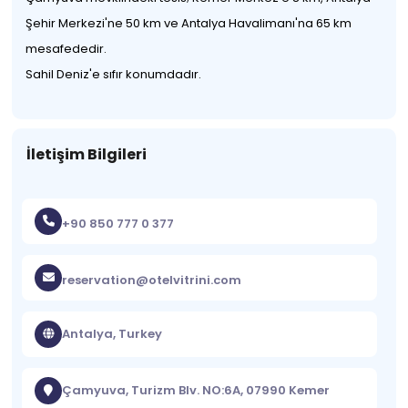
Şehir Merkezi'ne 50 km ve Antalya Havalimanı'na 65 km
mesafededir.
Sahil Deniz'e sıfır konumdadır.
İletişim Bilgileri
+90 850 777 0 377
reservation@otelvitrini.com
Antalya, Turkey
Çamyuva, Turizm Blv. NO:6A, 07990 Kemer