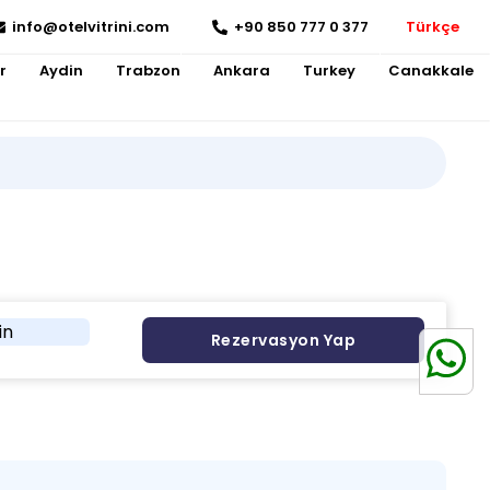
info@otelvitrini.com
+90 850 777 0 377
Türkçe
r
Aydin
Trabzon
Ankara
Turkey
Canakkale
in
Rezervasyon Yap