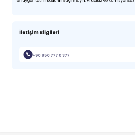
en uygun tatil fırsatlarını kaçırmayın. Aracısız ve komisyonsu
İletişim Bilgileri
+90 850 777 0 377