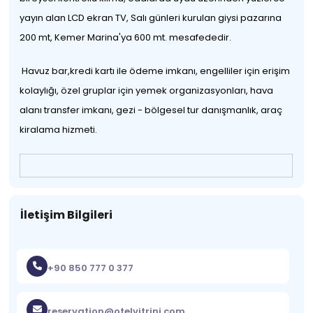
yayın alan LCD ekran TV, Salı günleri kurulan giysi pazarına
200 mt, Kemer Marina'ya 600 mt. mesafededir.
Havuz bar,kredi kartı ile ödeme imkanı, engelliler için erişim
kolaylığı, özel gruplar için yemek organizasyonları, hava
alanı transfer imkanı, gezi - bölgesel tur danışmanlık, araç
kiralama hizmeti.
İletişim Bilgileri
+90 850 777 0 377
reservation@otelvitrini.com