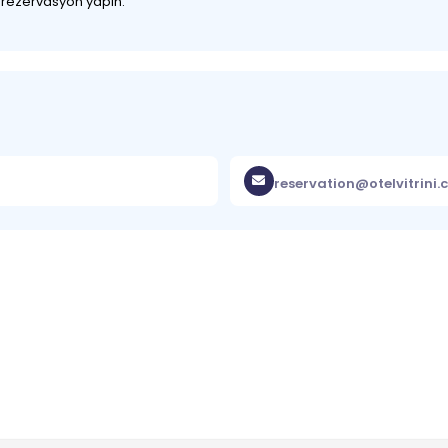
z rezervasyon yapın.
reservation@otelvitrini