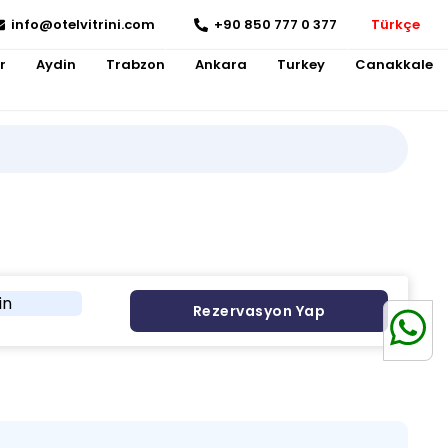
info@otelvitrini.com
+90 850 777 0 377
Türkçe
r
Aydin
Trabzon
Ankara
Turkey
Canakkale
in
Rezervasyon Yap