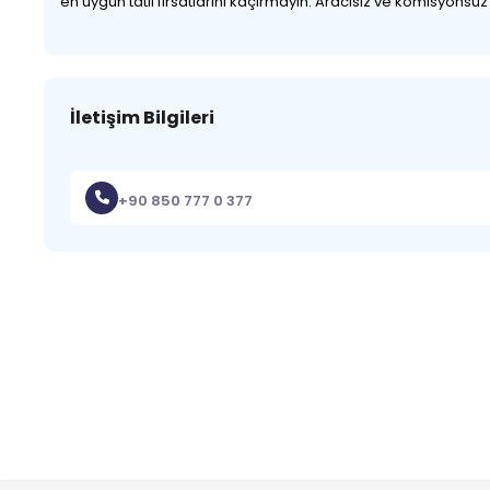
en uygun tatil fırsatlarını kaçırmayın. Aracısız ve komisyonsu
İletişim Bilgileri
+90 850 777 0 377