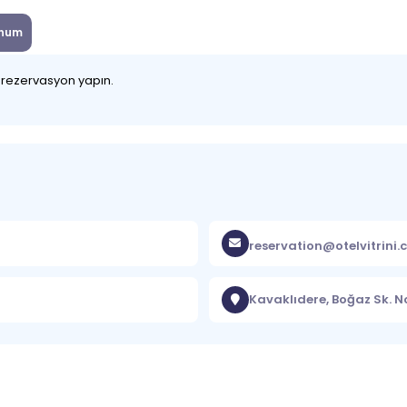
num
z rezervasyon yapın.
reservation@otelvitrini
Kavaklıdere, Boğaz Sk. 