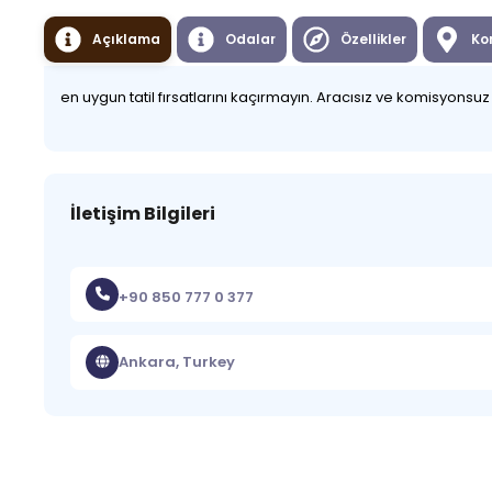
Açıklama
Odalar
Özellikler
Ko
en uygun tatil fırsatlarını kaçırmayın. Aracısız ve komisyonsu
İletişim Bilgileri
+90 850 777 0 377
Ankara, Turkey