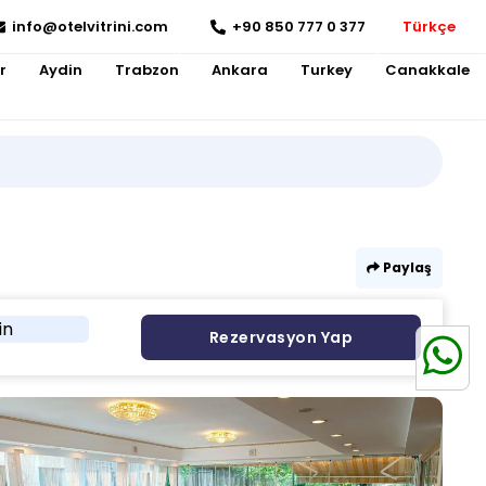
info@otelvitrini.com
+90 850 777 0 377
Türkçe
r
Aydin
Trabzon
Ankara
Turkey
Canakkale
Paylaş
in
Rezervasyon Yap