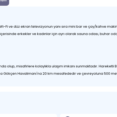
num
i-Fi ve düz ekran televizyonun yanı sıra mini bar ve çay/kahve makin
 içerisinde erkekler ve kadınlar için ayrı olarak sauna odası, buhar od
nda olup, misafirlere kolaylıkla ulaşım imkanı sunmaktadır. Hareketl
biha Gökçen Havalimanı'na 20 km mesafededir ve çevreyoluna 500 met