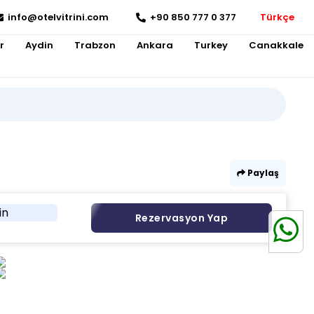
info@otelvitrini.com
+90 850 777 0 377
Türkçe
r
Aydin
Trabzon
Ankara
Turkey
Canakkale
Paylaş
in
Rezervasyon Yap