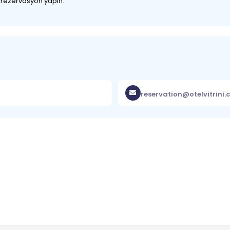
z rezervasyon yapın.
reservation@otelvitrini