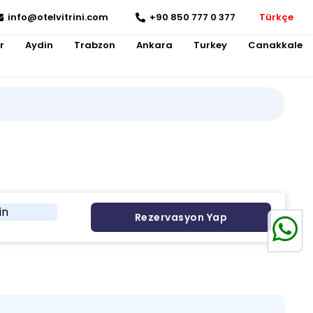
info@otelvitrini.com
+90 850 777 0 377
Türkçe
r
Aydin
Trabzon
Ankara
Turkey
Canakkale
in
Rezervasyon Yap