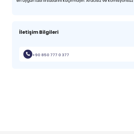
en uygun tatil fırsatlarını kaçırmayın. Aracısız ve komisyonsu
İletişim Bilgileri
+90 850 777 0 377