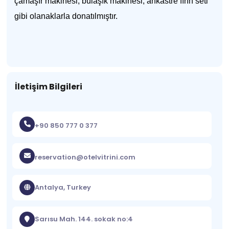
çamaşır makinesi, bulaşık makinesi, ankastre fırın seti
gibi olanaklarla donatılmıştır.
İletişim Bilgileri
+90 850 777 0 377
reservation@otelvitrini.com
Antalya, Turkey
Sarısu Mah. 144. sokak no:4