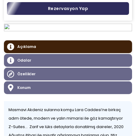
Rezervasyon Yap
Açıklama
Odalar
Özellikler
Konum
Masmavi Akdeniz sularına komşu Lara Caddesi’ne birkaç
adım ötede, modern ve yalın mimarisi ile göz kamaştırıyor
Z-Suites… Zarif ve lüks detaylarla donatılmış daireler, 2020
Ağustos itibari ile misafir ağırlamaya başlamış olup, titiz