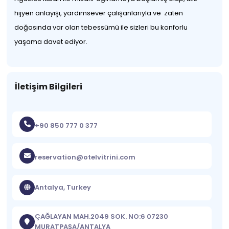
hijyen anlayışı, yardımsever çalışanlarıyla ve zaten
doğasında var olan tebessümü ile sizleri bu konforlu
yaşama davet ediyor.
İletişim Bilgileri
+90 850 777 0 377
reservation@otelvitrini.com
Antalya, Turkey
ÇAĞLAYAN MAH.2049 SOK. NO:6 07230
MURATPAŞA/ANTALYA