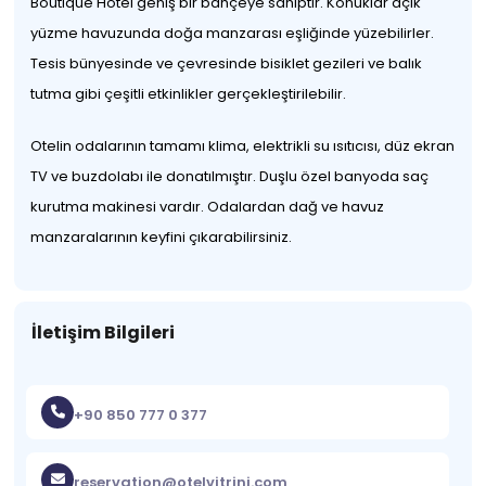
Boutique Hotel geniş bir bahçeye sahiptir. Konuklar açık
yüzme havuzunda doğa manzarası eşliğinde yüzebilirler.
Tesis bünyesinde ve çevresinde bisiklet gezileri ve balık
tutma gibi çeşitli etkinlikler gerçekleştirilebilir.
Otelin odalarının tamamı klima, elektrikli su ısıtıcısı, düz ekran
TV ve buzdolabı ile donatılmıştır. Duşlu özel banyoda saç
kurutma makinesi vardır. Odalardan dağ ve havuz
manzaralarının keyfini çıkarabilirsiniz.
İletişim Bilgileri
+90 850 777 0 377
reservation@otelvitrini.com