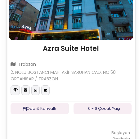
Azra Suite Hotel
Trabzon
2. NOLU BOSTANCI MAH. AKİF SARUHAN CAD. NO:50
ORTAHİSAR / TRABZON
Oda & Kahvaltı
0 - 6 Çocuk Yaşı
Başlayan
fiyatlarla