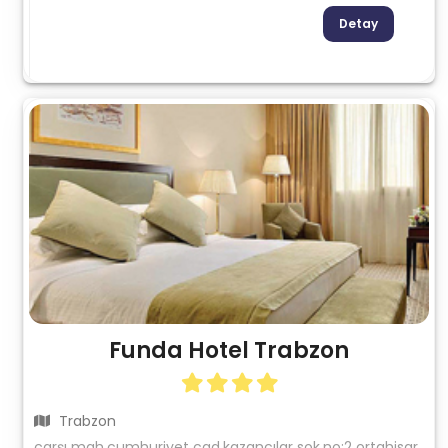
Detay
Funda Hotel Trabzon
Trabzon
çarşı mah.cumhuriyet cad.kazancılar sok.no:2 ortahisar